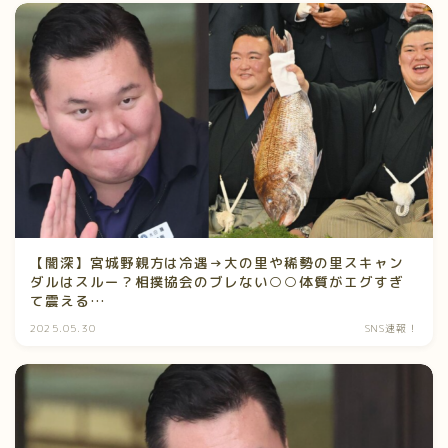
【闇深】宮城野親方は冷遇→大の里や稀勢の里スキャン
ダルはスルー？相撲協会のブレない○○体質がエグすぎ
て震える…
2025.05.30
SNS速報！