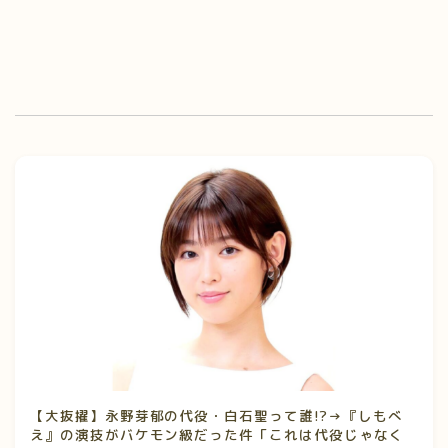
【大抜擢】永野芽郁の代役・白石聖って誰!?→『しもべ
え』の演技がバケモン級だった件「これは代役じゃなく