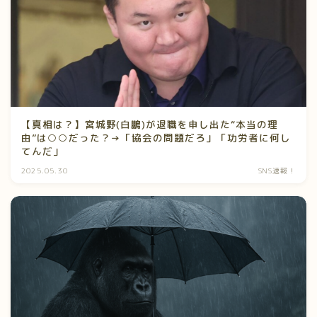
【真相は？】宮城野(白鵬)が退職を申し出た“本当の理
由”は○○だった？→「協会の問題だろ」「功労者に何し
てんだ」
2025.05.30
SNS速報！