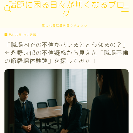
話題に困る日々が無くなるブロ
グ
MENU
気になる話題を日々チェック！
お問い合わせ
気になるCMの話題！
サイトマップ
デモプリセット記事 #3
「職場内での不倫がバレるとどうなるの？」
プライバシーポリシー
←永野芽郁の不倫疑惑から見えた「職場不倫
プライバシーポリシー
の修羅場体験談」を探してみた！
プロフィール
利用規約／特定商取引法に基づく表記
有料記事の決済完了ページ
運営者情報