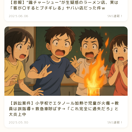
【悲報】“鶏チャーシュー”が生疑惑のラーメン店、実は
「客が〇するとブチギレる」ヤバい店だった件ｗ
2025.06.06
SNS速報！
【訴訟案件】小学校でエタノール加熱で児童が火傷→教
員は誤指導＋救急車呼ばず→「これ完全に過失だろ」と
大炎上中
2025.05.30
SNS速報！