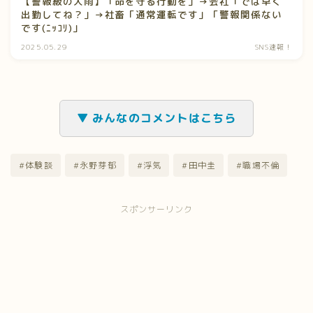
【警報級の大雨】「命を守る行動を」→会社「では早く
出勤してね？」→社畜「通常運転です」「警報関係ない
です(ﾆｯｺﾘ)」
2025.05.29
SNS速報！
▼ みんなのコメントはこちら
#体験談
#永野芽郁
#浮気
#田中圭
#職場不倫
スポンサーリンク