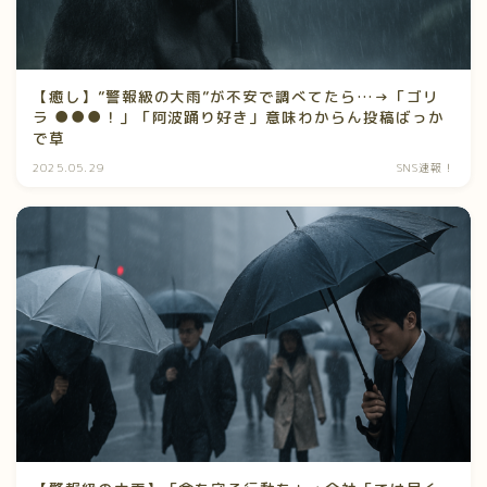
【癒し】”警報級の大雨”が不安で調べてたら…→「ゴリ
ラ ●●●！」「阿波踊り好き」意味わからん投稿ばっか
で草
2025.05.29
SNS速報！