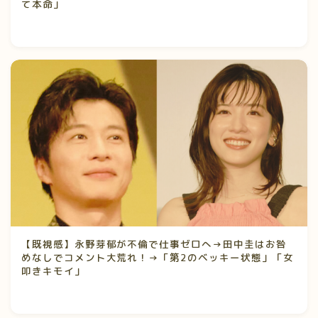
て本命」
【既視感】永野芽郁が不倫で仕事ゼロへ→田中圭はお咎
めなしでコメント大荒れ！→「第2のベッキー状態」「女
叩きキモイ」