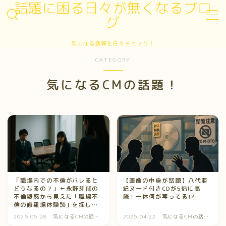
話題に困る日々が無くなるブロ
グ
MENU
気になる話題を日々チェック！
お問い合わせ
CATEGORY
サイトマップ
デモプリセット記事 #3
気になるCMの話題！
プライバシーポリシー
プライバシーポリシー
プロフィール
利用規約／特定商取引法に基づく表記
有料記事の決済完了ページ
運営者情報
「職場内での不倫がバレると
【画像の中身が話題】八代亜
どうなるの？」←永野芽郁の
紀ヌード付きCDが5倍に高
不倫疑惑から見えた「職場不
騰！一体何が写ってる!?
倫の修羅場体験談」を探して
みた！
2025.05.28
気になるCMの話
2025.04.22
気になるCMの話
題！
題！