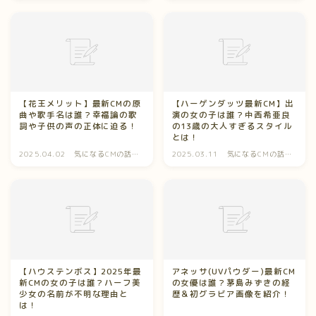
【花王メリット】最新CMの原
【ハーゲンダッツ最新CM】出
曲や歌手名は誰？幸福論の歌
演の女の子は誰？中西希亜良
詞や子供の声の正体に迫る！
の13歳の大人すぎるスタイル
とは！
2025.04.02
気になるCMの話
2025.03.11
気になるCMの話
題！
題！
【ハウステンボス】2025年最
アネッサ(UVパウダー)最新CM
新CMの女の子は誰？ハーフ美
の女優は誰？茅島みずきの経
少女の名前が不明な理由と
歴＆初グラビア画像を紹介！
は！