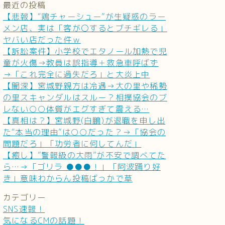
最近の投稿
【悲報】“鶏チャーシュー”が生疑惑のラー
メン店、実は「客が〇するとブチギレる」
ヤバい店だった件ｗ
【訴訟案件】小学校でエタノール加熱で児
童が火傷→教員は誤指導＋救急車呼ばず
→「これ完全に過失だろ」と大炎上中
【闇深】宮城野親方は冷遇→大の里や稀勢
の里スキャンダルはスルー？相撲協会のブ
レない○○体質がエグすぎて震える…
【真相は？】宮城野(白鵬)が退職を申し出
た“本当の理由”は○○だった？→「協会の
問題だろ」「功労者に何してんだ」
【癒し】”警報級の大雨”が不安で調べてた
ら…→「ゴリラ ●●●！」「阿波踊り好
き」意味わからん投稿ばっかで草
カテゴリー
SNS速報！
気になるCMの話題！