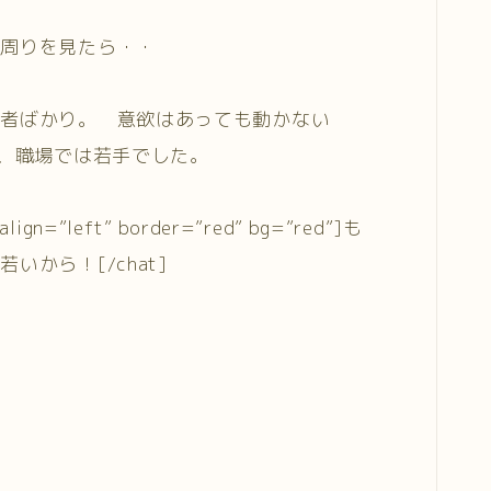
、周りを見たら・・
配者ばかり。 意欲はあっても動かない
に、職場では若手でした。
ign=”left” border=”red” bg=”red”]も
から！[/chat]