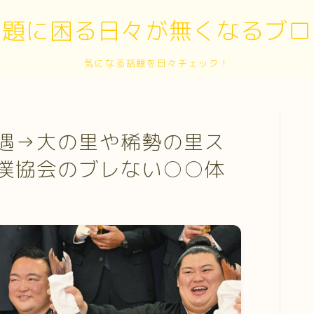
話題に困る日々が無くなるブロ
気になる話題を日々チェック！
遇→大の里や稀勢の里ス
撲協会のブレない○○体