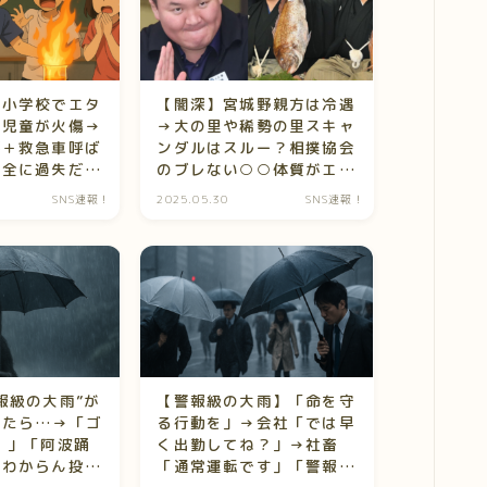
】小学校でエタ
【闇深】宮城野親方は冷遇
で児童が火傷→
→大の里や稀勢の里スキャ
導＋救急車呼ば
ンダルはスルー？相撲協会
完全に過失だ
のブレない○○体質がエグ
上中
すぎて震える…
SNS速報！
2025.05.30
SNS速報！
報級の大雨”が
【警報級の大雨】「命を守
てたら…→「ゴ
る行動を」→会社「では早
！」「阿波踊
く出勤してね？」→社畜
味わからん投稿
「通常運転です」「警報関