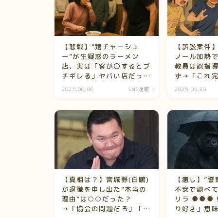
【悲報】“鶏チャーシュ
【訴訟案件
ー”が生疑惑のラーメン
ノール加熱
店、実は「客が〇するとブ
教員は誤指
チギレる」ヤバい店だった
ず→「これ
件ｗ
ろ」と大炎
2025.06.06
SNS速報！
2025.05.30
【真相は？】宮城野(白鵬)
【癒し】”警
が退職を申し出た“本当の
不安で調べ
理由”は○○だった？
リラ ●●●
→「協会の問題だろ」「功
り好き」意