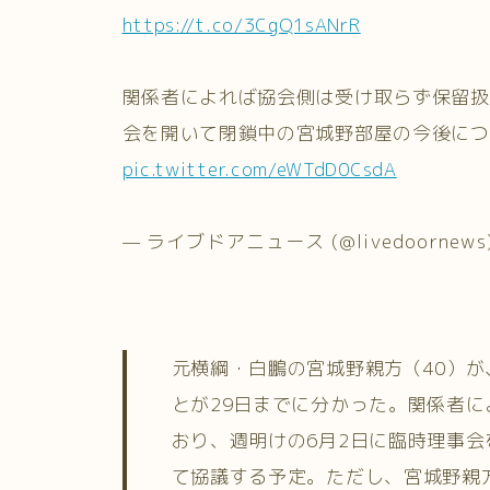
https://t.co/3CgQ1sANrR
関係者によれば協会側は受け取らず保留扱
会を開いて閉鎖中の宮城野部屋の今後につ
pic.twitter.com/eWTdD0CsdA
— ライブドアニュース (@livedoornews
元横綱・白鵬の宮城野親方（40）
とが29日までに分かった。関係者
おり、週明けの6月2日に臨時理事
て協議する予定。ただし、宮城野親