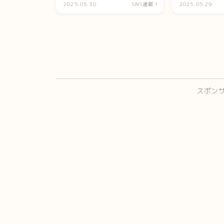
労者に何してんだ」
ばっかで草
2025.05.30
SNS速報！
2025.05.29
スポン