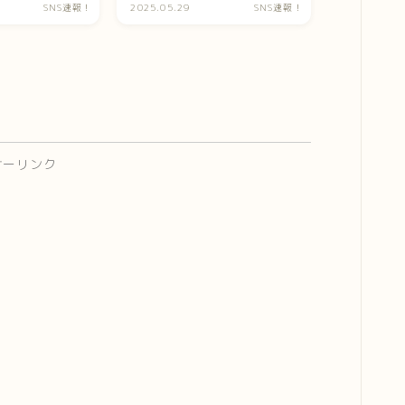
係ないです(ﾆｯｺﾘ)」
SNS速報！
2025.05.29
SNS速報！
サーリンク