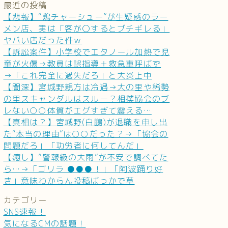
最近の投稿
【悲報】“鶏チャーシュー”が生疑惑のラー
メン店、実は「客が〇するとブチギレる」
ヤバい店だった件ｗ
【訴訟案件】小学校でエタノール加熱で児
童が火傷→教員は誤指導＋救急車呼ばず
→「これ完全に過失だろ」と大炎上中
【闇深】宮城野親方は冷遇→大の里や稀勢
の里スキャンダルはスルー？相撲協会のブ
レない○○体質がエグすぎて震える…
【真相は？】宮城野(白鵬)が退職を申し出
た“本当の理由”は○○だった？→「協会の
問題だろ」「功労者に何してんだ」
【癒し】”警報級の大雨”が不安で調べてた
ら…→「ゴリラ ●●●！」「阿波踊り好
き」意味わからん投稿ばっかで草
カテゴリー
SNS速報！
気になるCMの話題！