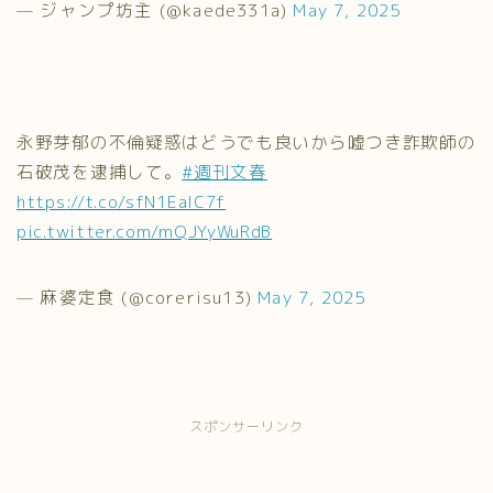
— ジャンプ坊主 (@kaede331a)
May 7, 2025
永野芽郁の不倫疑惑はどうでも良いから嘘つき詐欺師の
石破茂を逮捕して。
#週刊文春
https://t.co/sfN1EaIC7f
pic.twitter.com/mQJYyWuRdB
— 麻婆定食 (@corerisu13)
May 7, 2025
スポンサーリンク