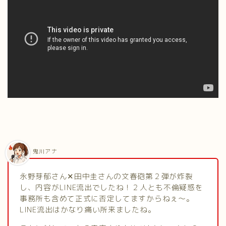
鬼川アナ
永野芽郁さん✕田中圭さんの文春砲第２弾が炸裂
し、内容がLINE流出でしたね！２人とも不倫疑惑を
事務所も含めて正式に否定してますからねぇ～。
LINE流出はかなり痛い所来ましたね。