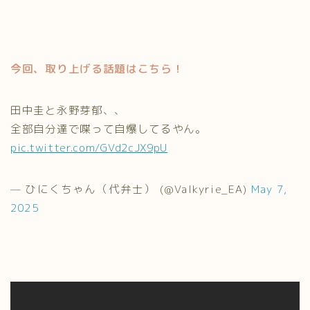
今回、取り上げる話題はこちら！
田中圭と永野芽郁、、
全部自分達で喋って自爆してるやん。
pic.twitter.com/GVd2cJX9pU
— ひにくちゃん（代弁士） (@Valkyrie_EA)
May 7,
2025