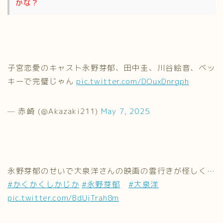
かな？
子宮恋愛のキャスト永野芽郁、田中圭、川谷絵音、ベッ
キーで完璧じゃん
pic.twitter.com/DOuxDnrgph
— 赤崎 (@Akazaki211)
May 7, 2025
永野芽郁のせいで大泉洋さんの映画の雲行きが怪しく…
#かくかくしかじか
#永野芽郁
#大泉洋
pic.twitter.com/BdUjTrah8m