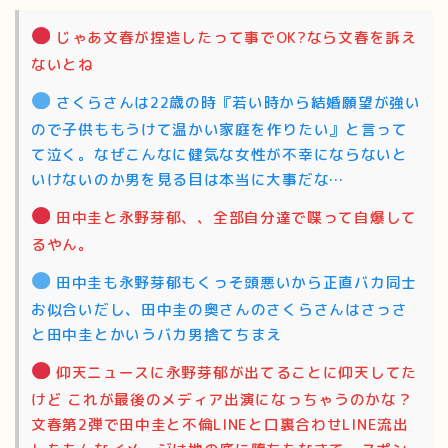
じゃあ文春が捏造したって事でOK?なら文春を訴え
ないとね
さくらさんは22歳の時『若い時から結婚願望が強い
ので子供ももうけて温かい家庭を作りたい』と言って
て泣く。なぜこんなに健気な女性が不幸にならないと
いけないのか男を見る目は本当に大事だな…
田中圭と永野芽郁、、全部自分達で喋って自爆して
るやん。
田中圭も永野芽郁もくっそ頭悪いから正直バカ同士
お似合いだし、田中圭の奥さんのさくらさんはさっさ
と田中圭とかいうバカ男捨てちまえ
仰天ニュースに永野芽郁が出てることに仰天してた
けど これが最後のメディア出演になっちゃうのかな？
文春第2弾で田中圭と不倫LINEと口裏合わせLINE流出