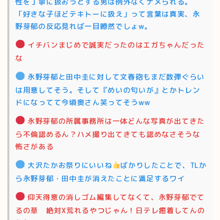
性を丁寧に扱おうとする男は例外なくナメられる。
「好きな子ほどテキトーに扱え」って言葉は真実、永
野芽郁の反応見れば一目瞭然でしょw。
イチバンまじめで誠実だったのはエガちゃんだった
な
永野芽郁と田中圭に対して文春砲もまだ数弾ぐらい
は用意してそう。そして『めいの匂いが』とかトレン
ドになってて今頃奥さん笑ってそうww
永野芽郁の所属事務所は一体どんな写真が出てきた
ら不倫認めるん？ハメ撮り出てきても認めなさそうな
怖さがある
大沢たかお祭りにいいね
ばかりしたことで、TLか
ら永野芽郁・田中圭が消えたことに満足するワイ
仰天得意の消しゴム編集してなくて、永野芽郁でて
るの草 絶対X荒れるやつじゃん！日テレ癒着してんの