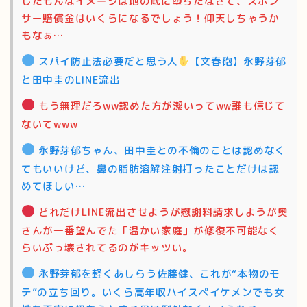
したもんなイメージは地の底に堕ちたなさて、スポン
サー賠償金はいくらになるでしょう！仰天しちゃうか
もなぁ…
スパイ防止法必要だと思う人
【文春砲】永野芽郁
と田中圭のLINE流出
もう無理だろww認めた方が潔いってww誰も信じて
ないてwww
永野芽郁ちゃん、田中圭との不倫のことは認めなく
てもいいけど、鼻の脂肪溶解注射打ったことだけは認
めてほしい…
どれだけLINE流出させようが慰謝料請求しようが奥
さんが一番望んでた「温かい家庭」が修復不可能なく
らいぶっ壊されてるのがキッツい。
永野芽郁を軽くあしらう佐藤健、これが“本物のモ
テ”の立ち回り。いくら高年収ハイスペイケメンでも女