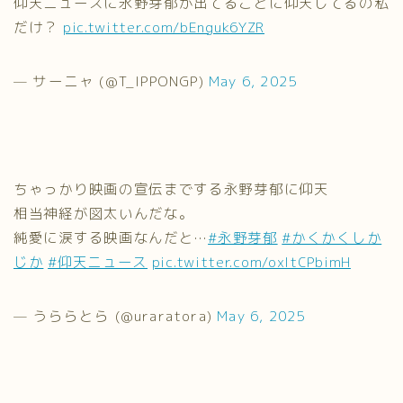
仰天ニュースに永野芽郁が出てることに仰天してるの私
だけ？
pic.twitter.com/bEnguk6YZR
— サーニャ (@T_IPPONGP)
May 6, 2025
ちゃっかり映画の宣伝までする永野芽郁に仰天
相当神経が図太いんだな。
純愛に涙する映画なんだと…
#永野芽郁
#かくかくしか
じか
#仰天ニュース
pic.twitter.com/oxltCPbimH
— うららとら (@uraratora)
May 6, 2025