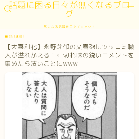
話題に困る日々が無くなるブロ
グ
MENU
気になる話題を日々チェック！
お問い合わせ
SNS速報！
サイトマップ
デモプリセット記事 #3
【大喜利化】永野芽郁の文春砲にツッコミ職
プライバシーポリシー
人が溢れかえる！←切れ味の鋭いコメントを
プライバシーポリシー
集めたら凄いことにwww
プロフィール
利用規約／特定商取引法に基づく表記
有料記事の決済完了ページ
運営者情報