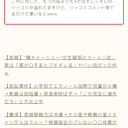
これに対して、もう内容よりもXではキレッキレの
ツッコミが溢れてますけど、ツッコミコメント見て
るだけで凄いなとwww
【悲報】“鶏チャーシュー”が生疑惑のラーメン店、
実は「客が〇するとブチギレる」ヤバい店だった件
ｗ
【訴訟案件】小学校でエタノール加熱で児童が火傷
→教員は誤指導＋救急車呼ばず→「これ完全に過失
だろ」と大炎上中
【闇深】宮城野親方は冷遇→大の里や稀勢の里スキ
ャンダルはスルー？相撲協会のブレない○○体質が