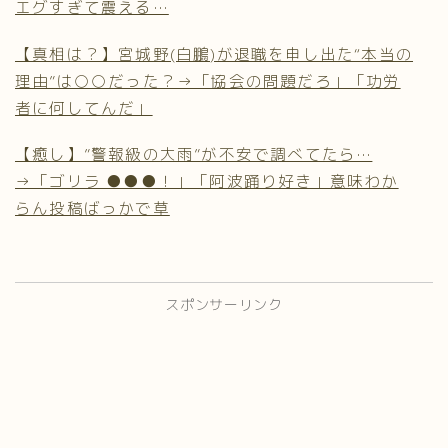
エグすぎて震える…
【真相は？】宮城野(白鵬)が退職を申し出た“本当の
理由”は○○だった？→「協会の問題だろ」「功労
者に何してんだ」
【癒し】”警報級の大雨”が不安で調べてたら…
→「ゴリラ ●●●！」「阿波踊り好き」意味わか
らん投稿ばっかで草
スポンサーリンク