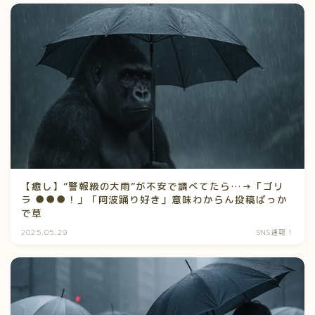
【癒し】”警報級の大雨”が不安で調べてたら…→「ゴリ
ラ ●●●！」「阿波踊り好き」意味わからん投稿ばっか
で草
2025.05.29
SNS速報！