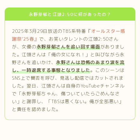
永野芽郁と江頭2:50に何があったの？
2025年3月29日放送のTBS系特番『
オールスター感
謝祭’25春』
で、お笑いタレントの江頭2:50さん
が、女優の
永野芽郁さんを追い回す場面
がありまし
た。​江頭さんは「俺の女になれ！」と叫びながら永
野さんを追いかけ、
永野さんは恐怖のあまり涙を流
し、一時退席する事態となりました
。​このシーンは
SNS上で賛否を呼び、見逃し配信ではカットされま
した。​翌日、江頭さんは自身のYouTubeチャンネル
で「永野芽郁ちゃん、傷ついていたらごめんなさ
い」と謝罪し、「TBSは悪くない。俺が全部悪い」
と責任を認めました。 ​