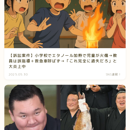
【訴訟案件】小学校でエタノール加熱で児童が火傷→教
員は誤指導＋救急車呼ばず→「これ完全に過失だろ」と
大炎上中
2025.05.30
SNS速報！