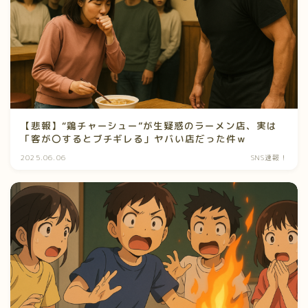
【悲報】“鶏チャーシュー”が生疑惑のラーメン店、実は
「客が〇するとブチギレる」ヤバい店だった件ｗ
2025.06.06
SNS速報！