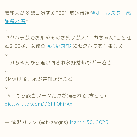
芸能人が多数出演するTBS生放送番組“
#オールスター感
謝祭25春
”
↓
セクハラ芸でお馴染みのお笑い芸人“エガちゃん”こと江
頭2:50が、女優の
#永野芽郁
にセクハラを仕掛ける
↓
エガちゃんから追い回され永野芽郁がガチ泣き
↓
CM明け後、永野芽郁が消える
↓
TVerから該当シーンだけが消される(今ここ)
pic.twitter.com/7GHh0hjrAx
— 滝沢ガレソ (@tkzwgrs)
March 30, 2025