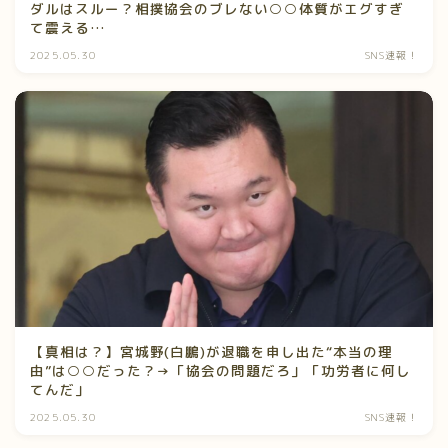
ダルはスルー？相撲協会のブレない○○体質がエグすぎ
て震える…
2025.05.30
SNS速報！
【真相は？】宮城野(白鵬)が退職を申し出た“本当の理
由”は○○だった？→「協会の問題だろ」「功労者に何し
てんだ」
2025.05.30
SNS速報！