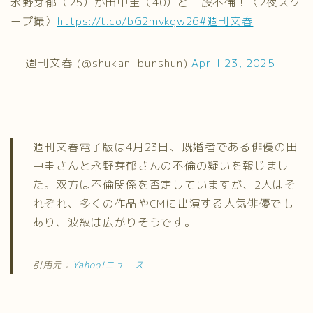
永野芽郁（25）が田中圭（40）と二股不倫！〈2夜スク
ープ撮〉
https://t.co/bG2mvkgw26
#週刊文春
— 週刊文春 (@shukan_bunshun)
April 23, 2025
週刊文春電子版は4月23日、既婚者である俳優の田
中圭さんと永野芽郁さんの不倫の疑いを報じまし
た。双方は不倫関係を否定していますが、2人はそ
れぞれ、多くの作品やCMに出演する人気俳優でも
あり、波紋は広がりそうです。
引用元：
Yahoo!ニュース