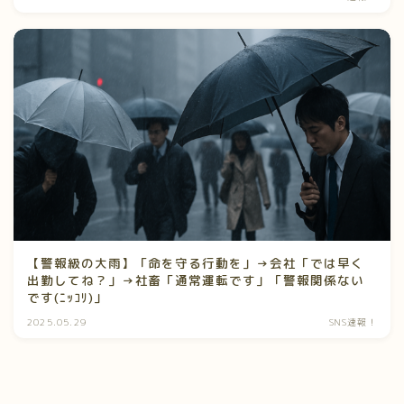
【警報級の大雨】「命を守る行動を」→会社「では早く
出勤してね？」→社畜「通常運転です」「警報関係ない
です(ﾆｯｺﾘ)」
2025.05.29
SNS速報！