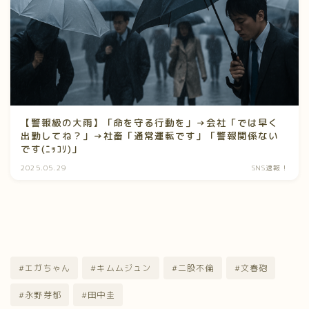
【警報級の大雨】「命を守る行動を」→会社「では早く
出勤してね？」→社畜「通常運転です」「警報関係ない
です(ﾆｯｺﾘ)」
2025.05.29
SNS速報！
#エガちゃん
#キムムジュン
#二股不倫
#文春砲
#永野芽郁
#田中圭