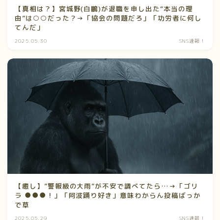
【真相は？】宮城野(白鵬)が退職を申し出た“本当の理
由”は○○だった？→「協会の問題だろ」「功労者に何し
てんだ」
2025.05.30
SNS速報！
【癒し】”警報級の大雨”が不安で調べてたら…→「ゴリ
ラ ●●●！」「阿波踊り好き」意味わからん投稿ばっか
で草
2025.05.29
SNS速報！