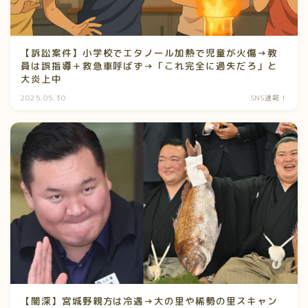
【訴訟案件】小学校でエタノール加熱で児童が火傷→教
員は誤指導＋救急車呼ばず→「これ完全に過失だろ」と
大炎上中
2025.05.30
SNS速報！
【闇深】宮城野親方は冷遇→大の里や稀勢の里スキャン