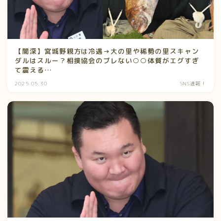
【闇深】宮城野親方は冷遇→大の里や稀勢の里スキャン
ダルはスルー？相撲協会のブレない○○体質がエグすぎ
て震える…
2025.05.30
SNS速報！