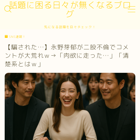
話題に困る日々が無くなるブロ
グ
MENU
気になる話題を日々チェック！
お問い合わせ
SNS速報！
サイトマップ
デモプリセット記事 #3
【騙された…】永野芽郁が二股不倫でコメ
プライバシーポリシー
ントが大荒れｗ→「肉欲に走った…」「清
プライバシーポリシー
楚系とはｗ」
プロフィール
利用規約／特定商取引法に基づく表記
有料記事の決済完了ページ
運営者情報