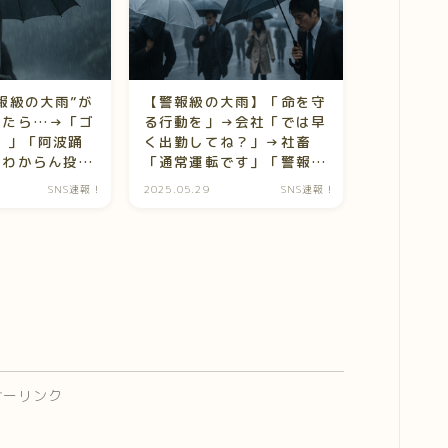
報級の大雨”が
【警報級の大雨】「命を守
てたら…→「ゴ
る行動を」→会社「では早
！」「阿波踊
く出勤してね？」→社畜
味わからん投稿
「通常運転です」「警報関
係ないです(ﾆｯｺﾘ)」
SNS速報！
2025.05.29
SNS速報！
サーリンク