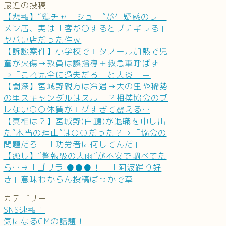
最近の投稿
【悲報】“鶏チャーシュー”が生疑惑のラー
メン店、実は「客が〇するとブチギレる」
ヤバい店だった件ｗ
【訴訟案件】小学校でエタノール加熱で児
童が火傷→教員は誤指導＋救急車呼ばず
→「これ完全に過失だろ」と大炎上中
【闇深】宮城野親方は冷遇→大の里や稀勢
の里スキャンダルはスルー？相撲協会のブ
レない○○体質がエグすぎて震える…
【真相は？】宮城野(白鵬)が退職を申し出
た“本当の理由”は○○だった？→「協会の
問題だろ」「功労者に何してんだ」
【癒し】”警報級の大雨”が不安で調べてた
ら…→「ゴリラ ●●●！」「阿波踊り好
き」意味わからん投稿ばっかで草
カテゴリー
SNS速報！
気になるCMの話題！