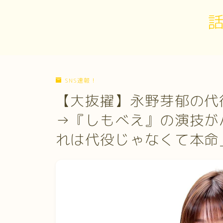
SNS速報！
【大抜擢】永野芽郁の代
→『しもべえ』の演技が
れは代役じゃなくて本命