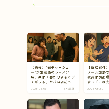
【悲報】“鶏チャーシュ
【訴訟案件
ー”が生疑惑のラーメン
ノール加熱
店、実は「客が〇するとブ
教員は誤指
チギレる」ヤバい店だった
ず→「これ
件ｗ
ろ」と大炎
2025.06.06
SNS速報！
2025.05.30