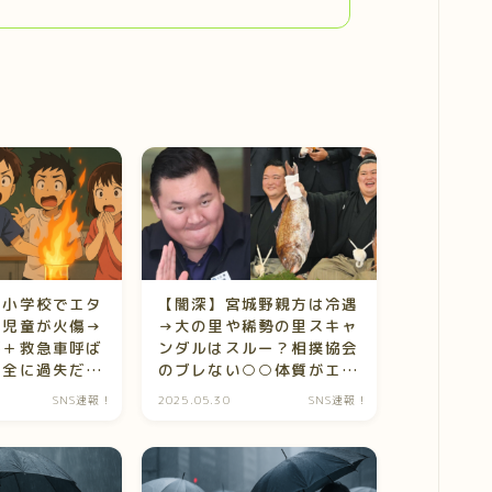
】小学校でエタ
【闇深】宮城野親方は冷遇
で児童が火傷→
→大の里や稀勢の里スキャ
導＋救急車呼ば
ンダルはスルー？相撲協会
完全に過失だ
のブレない○○体質がエグ
上中
すぎて震える…
SNS速報！
2025.05.30
SNS速報！