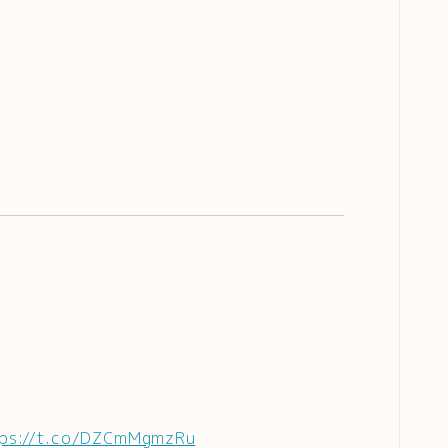
ps://t.co/DZCmMgmzRu