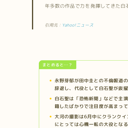
年多数の作品で力を発揮してきた白
引用元：
Yahoo!ニュース
まとめると…？
永野芽郁が田中圭との不倫報道
辞退し、代役として白石聖が抜
白石聖は「恐怖新聞」などで主
籍したばかりで注目度が高まっ
大河の撮影は6月中にクランクイ
にとっては心機一転の大役とな