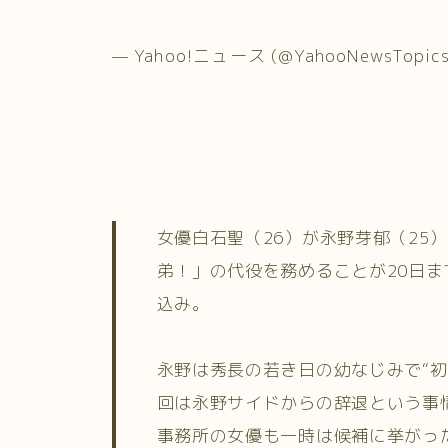
— Yahoo!ニュース (@YahooNewsTopic
女優白石聖（26）が永野芽郁（25
弟！」の代役を務めることが20日
込み。
永野は秀長の若き日の幼なじみで“
回は永野サイドからの辞退という事
事務所の女優も一時は候補に挙がっ