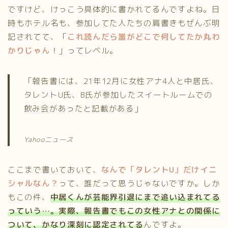
ですけど、けっこう具体的に書かれてるんですよね。日
時もホテル名も、参加してた人たちの肩書きもぜんぶ明
記されてて、「
これ読んだら誰がどこで何してたか丸わ
かりじゃん！
」ってレベル。
「報告書には、21年12月に女性アナ4人と中居氏、
タレントU氏、B氏が参加したスイートルームでの
飲み会があったと記載がある」
Yahooニュース
ここまで書いておいて、
なんで「タレントU」だけイニ
シャルなん？
って、誰だって思うじゃないですか。しか
もこの件、
中居くんが芸能界引退にまで追い込まれてる
っていう…。実際、報告書でもこの女性アナとの関係に
ついて、かなり深刻に認定されてる
んですよ。