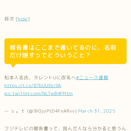
目次
[
hide
]
報告書はここまで書いてるのに、名前
だけ隠すってどういうこと？
松本人志氏、タレントUに改名へ
#ニュース速報
https://t.co/87bUU0sl9A
pic.twitter.com/NLTwB4FMtm
— ｓ。ｔ (@9I0joPtD4FnARvv)
March 31, 2025
フジテレビの報告書って、読んだ人なら分かると思うん