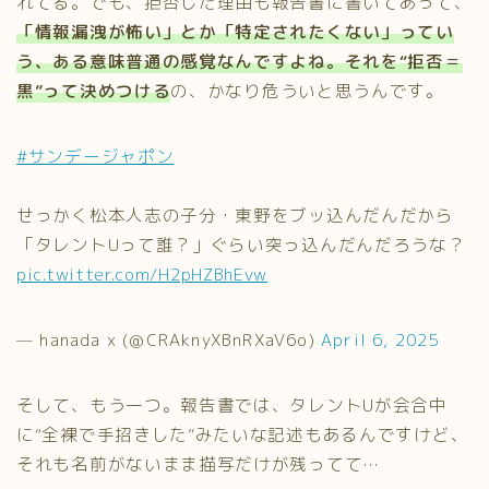
れてる。でも、拒否した理由も報告書に書いてあって、
「情報漏洩が怖い」とか「特定されたくない」ってい
う、ある意味普通の感覚なんですよね。それを“拒否＝
黒”って決めつける
の、かなり危ういと思うんです。
#サンデージャポン
せっかく松本人志の子分・東野をブッ込んだんだから
「タレントUって誰？」ぐらい突っ込んだんだろうな？
pic.twitter.com/H2pHZBhEvw
— hanada x (@CRAknyXBnRXaV6o)
April 6, 2025
そして、もう一つ。報告書では、タレントUが会合中
に“全裸で手招きした”みたいな記述もあるんですけど、
それも名前がないまま描写だけが残ってて…