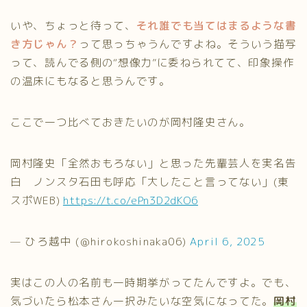
いや、ちょっと待って、
それ誰でも当てはまるような書
き方じゃん？
って思っちゃうんですよね。そういう描写
って、読んでる側の“想像力”に委ねられてて、印象操作
の温床にもなると思うんです。
ここで一つ比べておきたいのが岡村隆史さん。
岡村隆史「全然おもろない」と思った先輩芸人を実名告
白 ノンスタ石田も呼応「大したこと言ってない」(東
スポWEB)
https://t.co/ePn3D2dKO6
— ひろ越中 (@hirokoshinaka06)
April 6, 2025
実はこの人の名前も一時期挙がってたんですよ。でも、
気づいたら松本さん一択みたいな空気になってた。
岡村