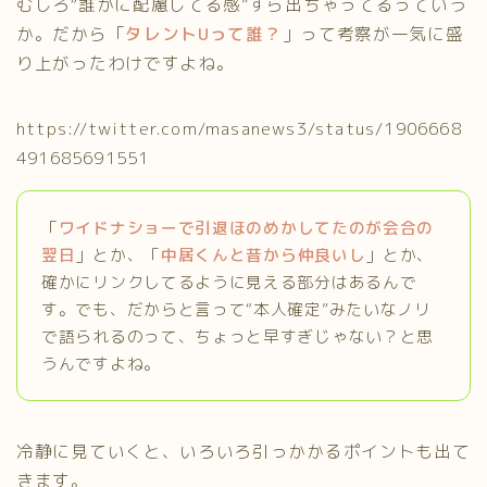
むしろ“誰かに配慮してる感”すら出ちゃってるっていう
か。だから「
タレントUって誰？
」って考察が一気に盛
り上がったわけですよね。
https://twitter.com/masanews3/status/1906668
491685691551
「
ワイドナショーで引退ほのめかしてたのが会合の
翌日
」とか、「
中居くんと昔から仲良いし
」とか、
確かにリンクしてるように見える部分はあるんで
す。でも、だからと言って“本人確定”みたいなノリ
で語られるのって、ちょっと早すぎじゃない？と思
うんですよね。
冷静に見ていくと、いろいろ引っかかるポイントも出て
きます。