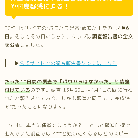
や忖度疑惑に迫る！
FC町田ゼルビアの“パワハラ疑惑”報道が出たのは
4月6
日
。そしてその日のうちに、クラブは
調査報告書の全文
を公表
しました。
▶︎
公式サイトでの調査報告書リンクはこちら
たった10日間の調査で「パワハラはなかった」と結論
付けている
のです。調査は3月25日〜4月4日の間に行わ
れたと報告されており、しかも報道と同日には“完成済
み”だったことになります。
**これ、本当に偶然でしょうか？ もともと報道前提で
進んでいた調査では？**と疑いたくなるほどのスピー