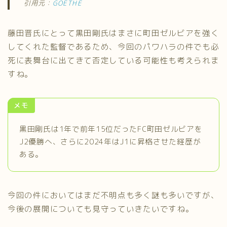
引用元：
GOETHE
藤田晋氏にとって黒田剛氏はまさに町田ゼルビアを強く
してくれた監督であるため、今回のパワハラの件でも必
死に表舞台に出てきて否定している可能性も考えられま
すね。
メモ
黒田剛氏は1年で前年15位だったFC町田ゼルビアを
J2優勝へ、さらに2024年はJ1に昇格させた経歴が
ある。
今回の件においてはまだ不明点も多く謎も多いですが、
今後の展開についても見守っていきたいですね。