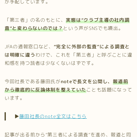
が手配しています。
「第三者」の名のもとに、
実態は“クラブ主導の社内調
査”と変わらないのでは？
という声がSNSでも噴出。
JFAの通報窓口など、
“完全に外部の監査”による調査と
は明確に違う
わけで、これを「第三者」と呼ぶことに違
和感を持つ読者は少なくないはずです。
今回社長である藤田氏が
noteで長文を公開し、
報道前
から徹底的に反論体制を整えていた
ことも話題になって
います。
▶︎
藤田社長のnote全文はこちら
記事が出る前から“第三者による調査”を進め、報道と同