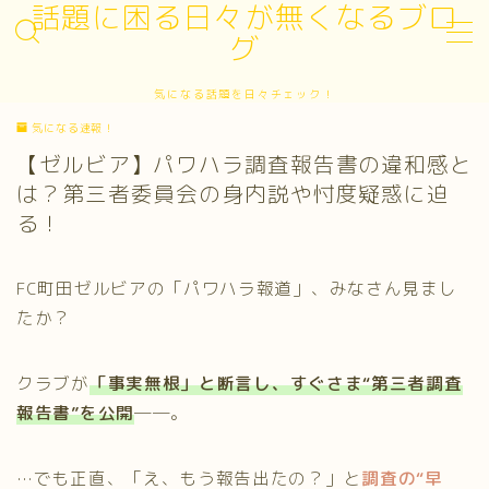
話題に困る日々が無くなるブロ
グ
MENU
気になる話題を日々チェック！
お問い合わせ
気になる速報！
サイトマップ
デモプリセット記事 #3
【ゼルビア】パワハラ調査報告書の違和感と
プライバシーポリシー
は？第三者委員会の身内説や忖度疑惑に迫
プライバシーポリシー
る！
プロフィール
利用規約／特定商取引法に基づく表記
有料記事の決済完了ページ
FC町田ゼルビアの「パワハラ報道」、みなさん見まし
運営者情報
たか？
クラブが
「事実無根」と断言
し、
すぐさま“第三者調査
報告書”を公開
──。
…でも正直、「え、もう報告出たの？」と
調査の“早