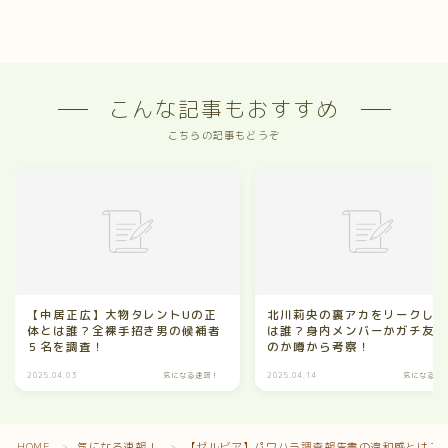
こんな記事もおすすめ
こちらの記事もどうぞ
【中居正広】大物タレントUの正
北川莉央の裏アカをリークし
体とは誰？全裸手招き男の候補者
は誰？身内メンバーかガチ友
５名を調査！
のか噂から考察！
2025.04.03
気になる速報！
2025.04.14
気になる速
Follow Me
HOME
気になる速報！
【ゼルビア】パワハラ調査報告書の違和感とは？
＞
＞