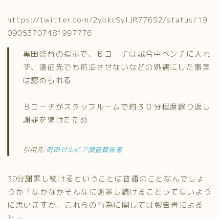
https://twitter.com/2ybkc9ylJR77692/status/19
09053707481997776
黒田監督の指示で、Ｂコーチは試合中ベンチに入れ
ず、遠征先でも前泊させないなどの処遇にした事実
は認められる
Ｂコーチがスタッフルームで約３０分程度繰り返し
謝罪を続けたため
引用元:
町田ゼルビア調査報告書
30分謝罪し続けるということは普通のことなんでしょ
うか？なかなかそんなに謝罪し続けることってないよう
に思いますが、これらの行為に関しては報告書による
と…。