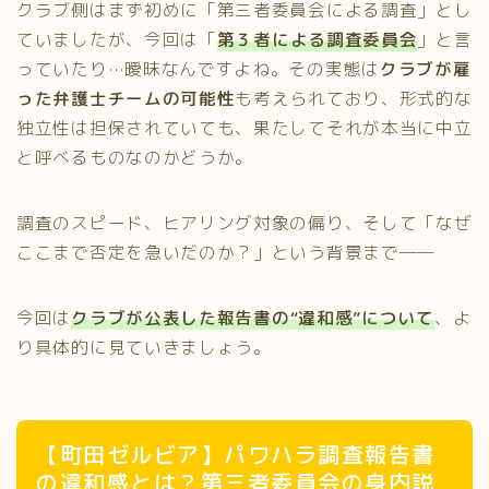
クラブ側はまず初めに「第三者委員会による調査」とし
ていましたが、今回は「
第３者による調査委員会
」と言
っていたり…曖昧なんですよね。その実態は
クラブが雇
った弁護士チームの可能性
も考えられており、形式的な
独立性は担保されていても、果たしてそれが本当に中立
と呼べるものなのかどうか。
調査のスピード、ヒアリング対象の偏り、そして「なぜ
ここまで否定を急いだのか？」という背景まで──
今回は
クラブが公表した報告書の“違和感”について
、よ
り具体的に見ていきましょう。
【町田ゼルビア】パワハラ調査報告書
の違和感とは？第三者委員会の身内説