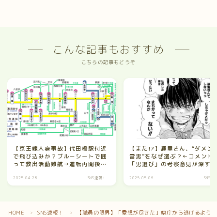
こんな記事もおすすめ
こちらの記事もどうぞ
【京王線人身事故】代田橋駅付近
【また!?】趣里さん、“ダメン
で飛び込みか？ブルーシートで囲
雷男”をなぜ選ぶ？←コメント
って救出活動難航→運転再開後も
「男選び」の考察意見が深す
混雑続く
www
2025.04.28
SNS速報！
2025.05.06
SNS速
Follow Me
HOME
SNS速報！
【職員の限界】「愛想が尽きた」県庁から逃げるように
＞
＞