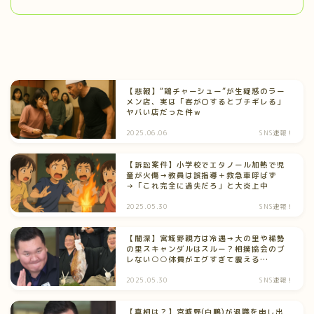
【悲報】“鶏チャーシュー”が生疑惑のラー
メン店、実は「客が〇するとブチギレる」
ヤバい店だった件ｗ
2025.06.06
SNS速報！
【訴訟案件】小学校でエタノール加熱で児
童が火傷→教員は誤指導＋救急車呼ばず
→「これ完全に過失だろ」と大炎上中
2025.05.30
SNS速報！
【闇深】宮城野親方は冷遇→大の里や稀勢
の里スキャンダルはスルー？相撲協会のブ
レない○○体質がエグすぎて震える…
2025.05.30
SNS速報！
【真相は？】宮城野(白鵬)が退職を申し出