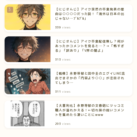
【にじさんじ】アイク突然の卒業発表の理
由は○○○○だった説！「海外は日本の比
じゃない…ﾌﾞﾙﾌﾞﾙ」
339
views
【にじさんじ】アイク卒業配信無し？何が
あったかコメントを見ると…？→「怖すぎ
る」「訳あり」「V界の闇よ」
313
views
【戦慄】永野芽郁と田中圭のエグイLINE流
出でまさかの「内容より○○」が注目され
てしまう…
311
views
【大喜利化】永野芽郁の文春砲にツッコミ
職人が溢れかえる！←切れ味の鋭いコメン
トを集めたら凄いことにwww
293
views