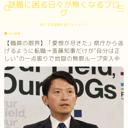
話題に困る日々が無くなるブロ
グ
MENU
気になる話題を日々チェック！
お問い合わせ
SNS速報！
サイトマップ
デモプリセット記事 #3
【職員の限界】「愛想が尽きた」県庁から逃
プライバシーポリシー
げるように転職→斎藤知事だけが“自分は正
プライバシーポリシー
しい”の一点張りで地獄の無限ループ突入中
プロフィール
利用規約／特定商取引法に基づく表記
有料記事の決済完了ページ
運営者情報