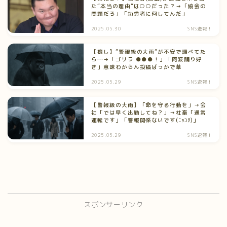
た“本当の理由”は○○だった？→「協会の
問題だろ」「功労者に何してんだ」
2025.05.30
SNS速報！
【癒し】”警報級の大雨”が不安で調べてた
ら…→「ゴリラ ●●●！」「阿波踊り好
き」意味わからん投稿ばっかで草
2025.05.29
SNS速報！
【警報級の大雨】「命を守る行動を」→会
社「では早く出勤してね？」→社畜「通常
運転です」「警報関係ないです(ﾆｯｺﾘ)」
2025.05.29
SNS速報！
スポンサーリンク