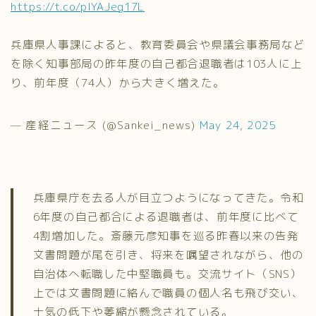
https://t.co/pIYAJeg17L
兵庫県人事課によると、教育委員会や県議会事務局など
を除く知事部局の昨年度の自己都合退職者は103人に上
り、前年度（74人）から大きく増えた。
— 産経ニュース (@Sankei_news)
May 24, 2025
兵庫県庁を去る人が目立つようになってきた。令和
6年度の自己都合による退職者は、前年度に比べて
4割増加した。斎藤元彦知事を巡る昨春以来の告発
文書問題が尾を引き、将来を嘱望されながら、他の
自治体へ転職した中堅職員も。交流サイト（SNS）
上では文書問題に絡んで職員の個人名も飛び交い、
士気の低下や萎縮が懸念されている。