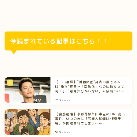
今読まれている記事はこちら！！
【三山凌輝】“活動休止”発表の裏で本人
は“独立”宣言→「活動休止なのに独立って
何？」「意味が分からない」←結局○○だ
った説が浮上中！
713
views
【腹筋崩壊】永野芽郁と田中圭のLINE流出
事件、いつのまに「芸能人誤爆LINE選手
権」が開催されてしまう…ｗ
540
views