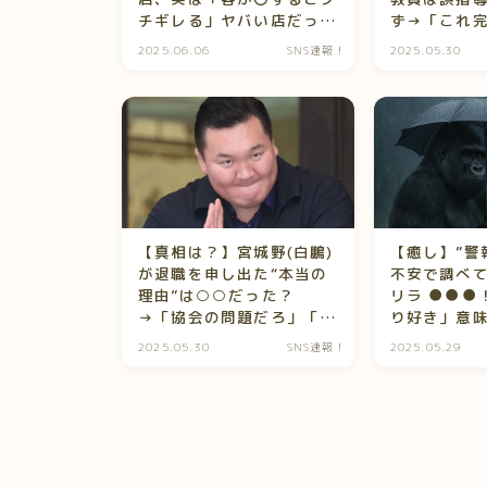
チギレる」ヤバい店だった
ず→「これ
件ｗ
ろ」と大炎
2025.06.06
SNS速報！
2025.05.30
【真相は？】宮城野(白鵬)
【癒し】”警
が退職を申し出た“本当の
不安で調べ
理由”は○○だった？
リラ ●●●
→「協会の問題だろ」「功
り好き」意
労者に何してんだ」
ばっかで草
2025.05.30
SNS速報！
2025.05.29