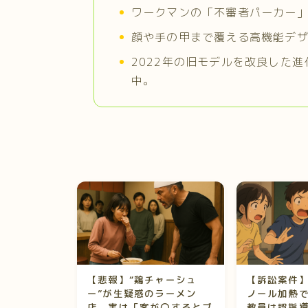
ワークマンの「不審者パーカー
顔や手の甲まで覆える高機能デ
2022年の旧モデルを改良した
中。
【悲報】“鶏チャーシュ
【訴訟案件
ー”が生疑惑のラーメン
ノール加熱
店、実は「客が〇するとブ
教員は誤指