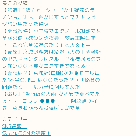
最近の投稿
【悲報】“鶏チャーシュー”が生疑惑のラー
メン店、実は「客が〇するとブチギレる」
ヤバい店だった件ｗ
【訴訟案件】小学校でエタノール加熱で児
童が火傷→教員は誤指導＋救急車呼ばず
→「これ完全に過失だろ」と大炎上中
【闇深】宮城野親方は冷遇→大の里や稀勢
の里スキャンダルはスルー？相撲協会のブ
レない○○体質がエグすぎて震える…
【真相は？】宮城野(白鵬)が退職を申し出
た“本当の理由”は○○だった？→「協会の
問題だろ」「功労者に何してんだ」
【癒し】”警報級の大雨”が不安で調べてた
ら…→「ゴリラ ●●●！」「阿波踊り好
き」意味わからん投稿ばっかで草
カテゴリー
SNS速報！
気になるCMの話題！