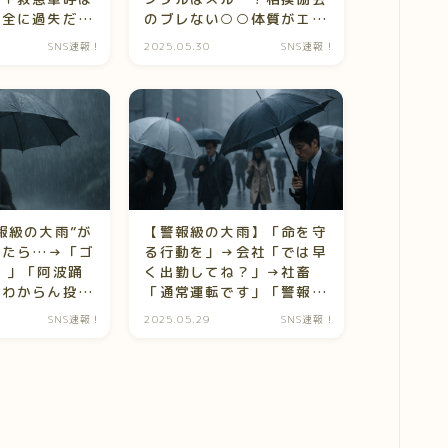
完全に過失だ
のブレない○○体質がエグ
上中
すぎて震える…
SNS速報！
2025.05.30
SNS速報！
報級の大雨”が
【警報級の大雨】「命を守
てたら…→「ゴ
る行動を」→会社「では早
！」「阿波踊
く出勤してね？」→社畜
味わからん投稿
「通常運転です」「警報関
係ないです(ﾆｯｺﾘ)」
SNS速報！
2025.05.29
SNS速報！