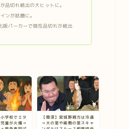
」が品切れ続出の大ヒットに。
ザインが話題に。
進化版パーカーで現在品切れが続出
】小学校でエタ
【闇深】宮城野親方は冷遇
で児童が火傷→
→大の里や稀勢の里スキャ
導＋救急車呼ば
ンダルはスルー？相撲協会