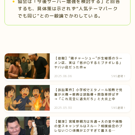
協会は「今後サーバー増強を検討する」と回答
するも、具体策は示されず“人気テーマパーク
でも同じ”との一般論でかわしている。
【悲報】“鶏チャーシュー”が生疑惑のラー
メン店、実は「客が〇するとブチギレる」
ヤバい店だった件ｗ
2025.06.06
SNS速報！
【訴訟案件】小学校でエタノール加熱で児
童が火傷→教員は誤指導＋救急車呼ばず
→「これ完全に過失だろ」と大炎上中
2025.05.30
SNS速報！
【闇深】宮城野親方は冷遇→大の里や稀勢
の里スキャンダルはスルー？相撲協会のブ
レない○○体質がエグすぎて震える…