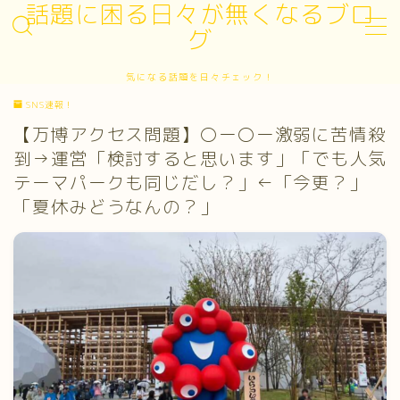
話題に困る日々が無くなるブロ
グ
MENU
気になる話題を日々チェック！
お問い合わせ
SNS速報！
サイトマップ
デモプリセット記事 #3
【万博アクセス問題】〇ー〇ー激弱に苦情殺
プライバシーポリシー
到→運営「検討すると思います」「でも人気
プライバシーポリシー
テーマパークも同じだし？」←「今更？」
プロフィール
「夏休みどうなんの？」
利用規約／特定商取引法に基づく表記
有料記事の決済完了ページ
運営者情報