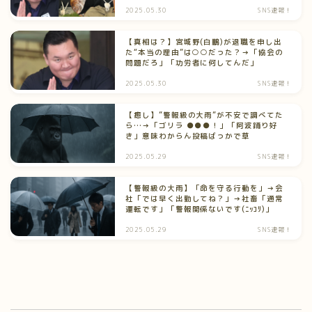
2025.05.30
SNS速報！
【真相は？】宮城野(白鵬)が退職を申し出
た“本当の理由”は○○だった？→「協会の
問題だろ」「功労者に何してんだ」
2025.05.30
SNS速報！
【癒し】”警報級の大雨”が不安で調べてた
ら…→「ゴリラ ●●●！」「阿波踊り好
き」意味わからん投稿ばっかで草
2025.05.29
SNS速報！
【警報級の大雨】「命を守る行動を」→会
社「では早く出勤してね？」→社畜「通常
運転です」「警報関係ないです(ﾆｯｺﾘ)」
2025.05.29
SNS速報！