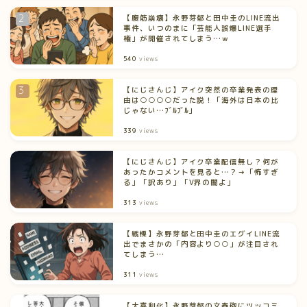
【腹筋崩壊】永野芽郁と田中圭のLINE流出
事件、いつのまに「芸能人誤爆LINE選手
権」が開催されてしまう…ｗ
540
views
【にじさんじ】アイク突然の卒業発表の理
由は○○○○だった説！「海外は日本の比
じゃない…ﾌﾞﾙﾌﾞﾙ」
339
views
【にじさんじ】アイク卒業配信無し？何が
あったかコメントを見ると…？→「怖すぎ
る」「訳あり」「V界の闇よ」
313
views
【戦慄】永野芽郁と田中圭のエグイLINE流
出でまさかの「内容より○○」が注目され
てしまう…
311
views
【大喜利化】永野芽郁の文春砲にツッコミ