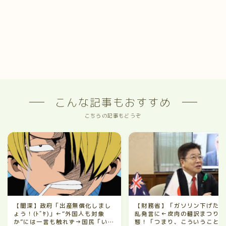
こんな記事もおすすめ
こちらの記事もどうぞ
【闇深】政府「出産無償化しまし
【財務省】「ガソリン下げた
ょう！(ﾄﾞﾔ)」←“外国人も対象
乱発言に←皮肉の翻訳まつり
か”には一言も触れず→国民「い
態！「つまり、こういうこと