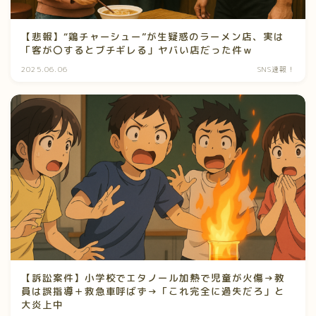
【悲報】“鶏チャーシュー”が生疑惑のラーメン店、実は
「客が〇するとブチギレる」ヤバい店だった件ｗ
2025.06.06
SNS速報！
【訴訟案件】小学校でエタノール加熱で児童が火傷→教
員は誤指導＋救急車呼ばず→「これ完全に過失だろ」と
大炎上中