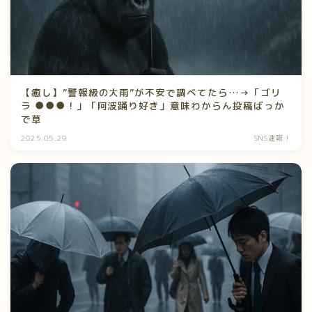
【癒し】”警報級の大雨”が不安で調べてたら…→「ゴリ
ラ ●●●！」「阿波踊り好き」意味わからん投稿ばっか
で草
2025.05.29
SNS速報！