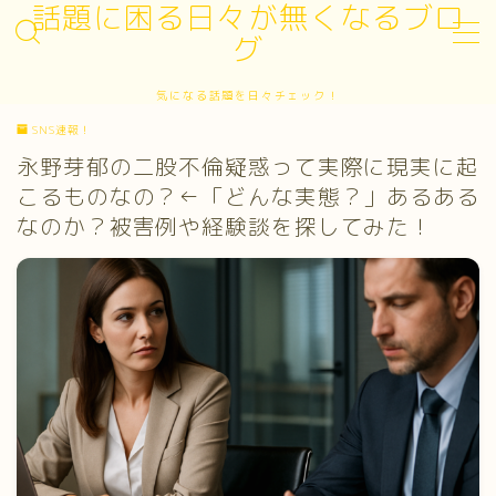
話題に困る日々が無くなるブロ
グ
MENU
気になる話題を日々チェック！
お問い合わせ
SNS速報！
サイトマップ
デモプリセット記事 #3
永野芽郁の二股不倫疑惑って実際に現実に起
プライバシーポリシー
こるものなの？←「どんな実態？」あるある
プライバシーポリシー
なのか？被害例や経験談を探してみた！
プロフィール
利用規約／特定商取引法に基づく表記
有料記事の決済完了ページ
運営者情報