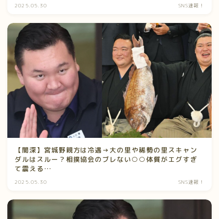
2025.05.30
SNS速報！
【闇深】宮城野親方は冷遇→大の里や稀勢の里スキャン
ダルはスルー？相撲協会のブレない○○体質がエグすぎ
て震える…
2025.05.30
SNS速報！