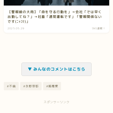
【警報級の大雨】「命を守る行動を」→会社「では早く
出勤してね？」→社畜「通常運転です」「警報関係ない
です(ﾆｯｺﾘ)」
2025.05.29
SNS速報！
▼ みんなのコメントはこちら
#不倫
#永野芽郁
#略奪愛
スポンサーリンク