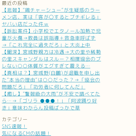
最近の投稿
【悲報】“鶏チャーシュー”が生疑惑のラー
メン店、実は「客が〇するとブチギレる」
ヤバい店だった件ｗ
【訴訟案件】小学校でエタノール加熱で児
童が火傷→教員は誤指導＋救急車呼ばず
→「これ完全に過失だろ」と大炎上中
【闇深】宮城野親方は冷遇→大の里や稀勢
の里スキャンダルはスルー？相撲協会のブ
レない○○体質がエグすぎて震える…
【真相は？】宮城野(白鵬)が退職を申し出
た“本当の理由”は○○だった？→「協会の
問題だろ」「功労者に何してんだ」
【癒し】”警報級の大雨”が不安で調べてた
ら…→「ゴリラ ●●●！」「阿波踊り好
き」意味わからん投稿ばっかで草
カテゴリー
SNS速報！
気になるCMの話題！