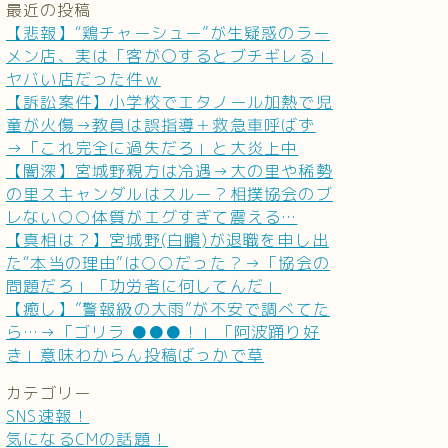
最近の投稿
【悲報】“鶏チャーシュー”が生疑惑のラー
メン店、実は「客が〇するとブチギレる」
ヤバい店だった件ｗ
【訴訟案件】小学校でエタノール加熱で児
童が火傷→教員は誤指導＋救急車呼ばず
→「これ完全に過失だろ」と大炎上中
【闇深】宮城野親方は冷遇→大の里や稀勢
の里スキャンダルはスルー？相撲協会のブ
レない○○体質がエグすぎて震える…
【真相は？】宮城野(白鵬)が退職を申し出
た“本当の理由”は○○だった？→「協会の
問題だろ」「功労者に何してんだ」
【癒し】”警報級の大雨”が不安で調べてた
ら…→「ゴリラ ●●●！」「阿波踊り好
き」意味わからん投稿ばっかで草
カテゴリー
SNS速報！
気になるCMの話題！