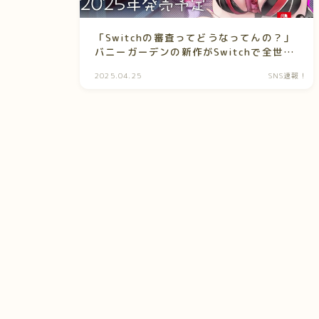
「Switchの審査ってどうなってんの？」
バニーガーデンの新作がSwitchで全世界
のムスコが歓喜？“全年齢ギリゲーム”ま
2025.04.25
SNS速報！
とめがヤバすぎた！