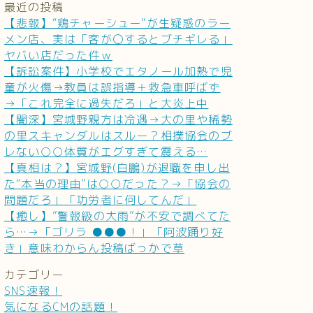
最近の投稿
【悲報】“鶏チャーシュー”が生疑惑のラー
メン店、実は「客が〇するとブチギレる」
ヤバい店だった件ｗ
【訴訟案件】小学校でエタノール加熱で児
童が火傷→教員は誤指導＋救急車呼ばず
→「これ完全に過失だろ」と大炎上中
【闇深】宮城野親方は冷遇→大の里や稀勢
の里スキャンダルはスルー？相撲協会のブ
レない○○体質がエグすぎて震える…
【真相は？】宮城野(白鵬)が退職を申し出
た“本当の理由”は○○だった？→「協会の
問題だろ」「功労者に何してんだ」
【癒し】”警報級の大雨”が不安で調べてた
ら…→「ゴリラ ●●●！」「阿波踊り好
き」意味わからん投稿ばっかで草
カテゴリー
SNS速報！
気になるCMの話題！