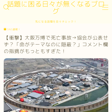
話題に困る日々が無くなるブロ
グ
MENU
気になる話題を日々チェック！
お問い合わせ
SNS速報！
サイトマップ
デモプリセット記事 #3
【衝撃】大阪万博で死亡事故→協会が公表せ
プライバシーポリシー
ず？「命がテーマなのに隠蔽？」コメント欄
プライバシーポリシー
の指摘がもっともすぎた！
プロフィール
利用規約／特定商取引法に基づく表記
有料記事の決済完了ページ
運営者情報