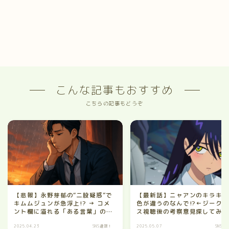
こんな記事もおすすめ
こちらの記事もどうぞ
【悲報】永野芽郁の“二股疑惑”で
【最新話】ニャアンのキラキ
キムムジュンが急浮上!? → コメ
色が違うのなんで!?←ジーク
ント欄に溢れる「ある言葉」のせ
ス視聴後の考察意見探してみ
いで切なくなってきた件！
2025.04.23
SNS速報！
2025.05.07
SNS速