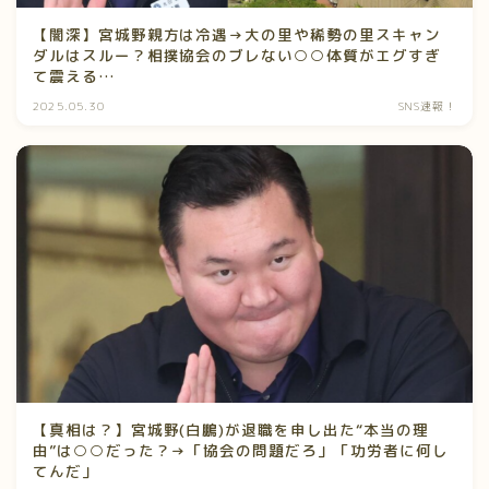
【闇深】宮城野親方は冷遇→大の里や稀勢の里スキャン
ダルはスルー？相撲協会のブレない○○体質がエグすぎ
て震える…
2025.05.30
SNS速報！
【真相は？】宮城野(白鵬)が退職を申し出た“本当の理
由”は○○だった？→「協会の問題だろ」「功労者に何し
てんだ」