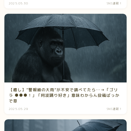
2025.05.30
SNS速報！
【癒し】”警報級の大雨”が不安で調べてたら…→「ゴリ
ラ ●●●！」「阿波踊り好き」意味わからん投稿ばっか
で草
2025.05.29
SNS速報！