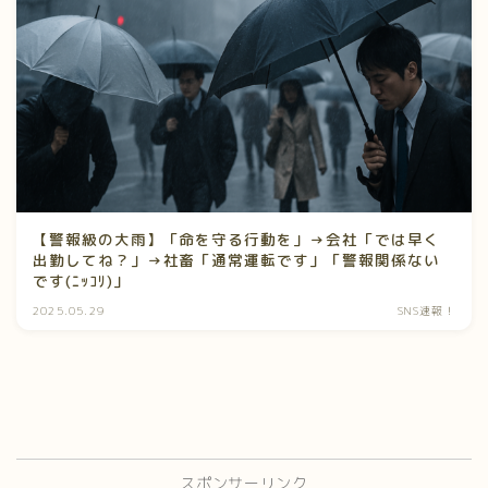
【警報級の大雨】「命を守る行動を」→会社「では早く
出勤してね？」→社畜「通常運転です」「警報関係ない
です(ﾆｯｺﾘ)」
2025.05.29
SNS速報！
スポンサーリンク