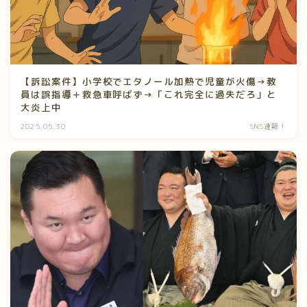
【訴訟案件】小学校でエタノール加熱で児童が火傷→教
員は誤指導＋救急車呼ばず→「これ完全に過失だろ」と
大炎上中
2025.05.30
SNS速報！